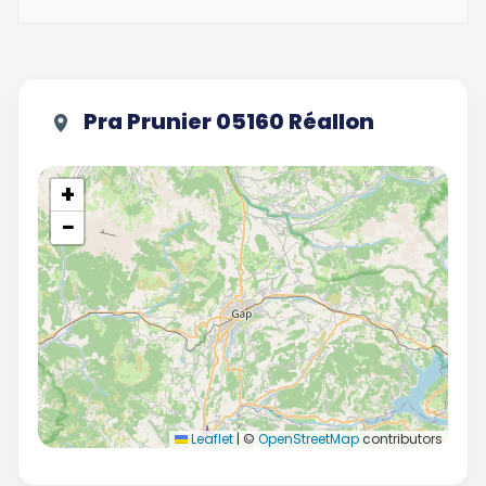
Pra Prunier 05160 Réallon
+
−
Leaflet
|
©
OpenStreetMap
contributors