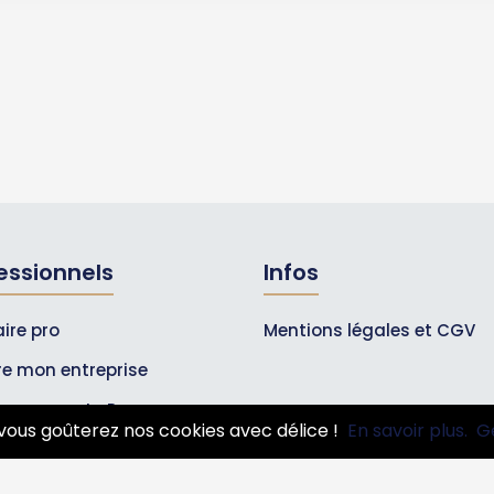
essionnels
Infos
ire pro
Mentions légales et CGV
ire mon entreprise
bonnements Pros
vous goûterez nos cookies avec délice !
En savoir plus.
G