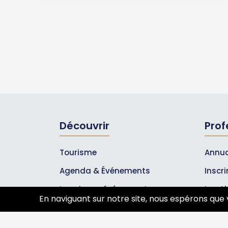
Découvrir
Prof
Tourisme
Annua
Agenda & Événements
Inscr
Inscrire un événement
Les A
En naviguant sur notre site, nous espérons que 
Qui sommes-nous ?
Rejoignez-nous !