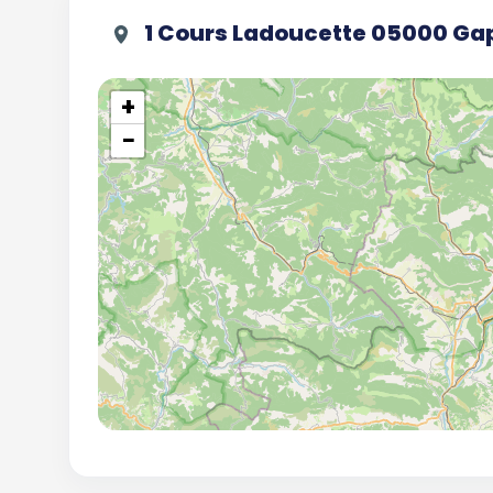
1 Cours Ladoucette 05000 Ga
+
−