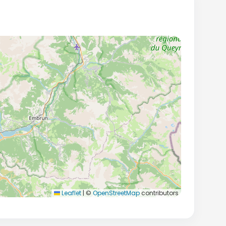
Leaflet
|
©
OpenStreetMap
contributors