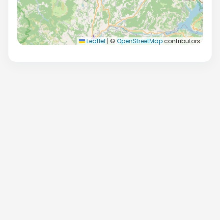
Leaflet
|
©
OpenStreetMap
contributors