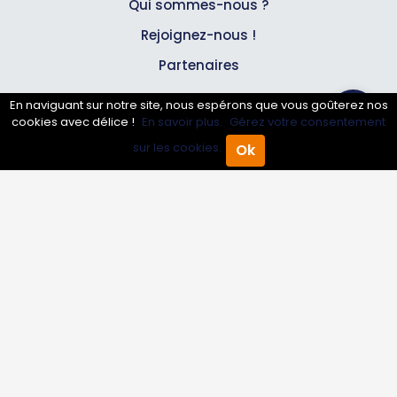
Qui sommes-nous ?
Rejoignez-nous !
Partenaires
En naviguant sur notre site, nous espérons que vous goûterez nos
Professionnels
cookies avec délice !
En savoir plus.
Gérez votre consentement
sur les cookies.
Ok
Accueil
Annuaire Pro
Agenda
Menu
Annuaire pro
Inscrire mon entreprise
Les Abonnements Pros
Infos
Mentions légales et CGV
Suivez-nous