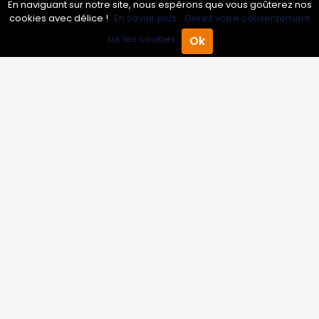
En naviguant sur notre site, nous espérons que vous goûterez nos
cookies avec délice !
En savoir plus.
Gérez votre consentement
Professionnels
sur les cookies.
Ok
Accueil
Annuaire Pro
Agenda
Menu
Annuaire pro
Inscrire mon entreprise
Les Abonnements Pros
Infos
Mentions légales et CGV
Suivez-nous