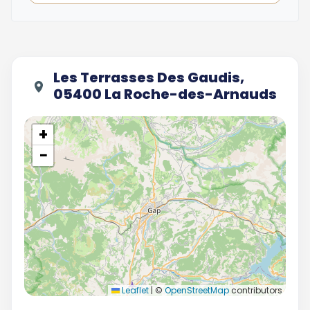
Les Terrasses Des Gaudis,
05400 La Roche-des-Arnauds
+
−
Leaflet
|
©
OpenStreetMap
contributors