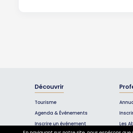
Découvrir
Prof
Tourisme
Annua
Agenda & Événements
Inscr
Inscrire un événement
Les A
En naviguant sur notre site, nous espérons que 