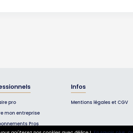
essionnels
Infos
ire pro
Mentions légales et CGV
ire mon entreprise
bonnements Pros
vous goûterez nos cookies avec délice !
En savoir plus.
G