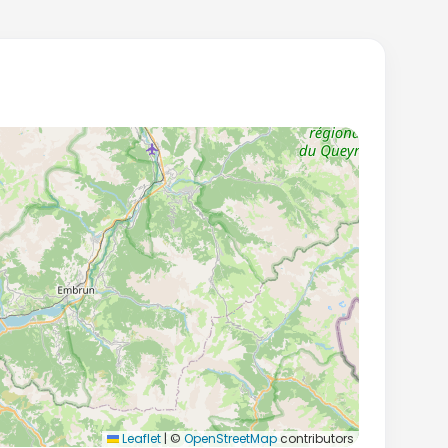
Leaflet
|
©
OpenStreetMap
contributors