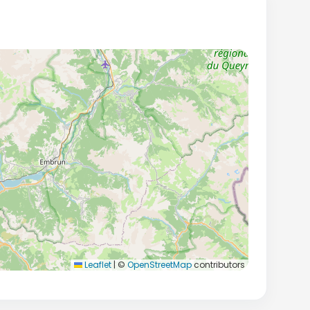
Leaflet
|
©
OpenStreetMap
contributors