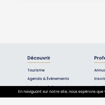
Découvrir
Prof
Tourisme
Annua
Agenda & Événements
Inscr
Inscrire un événement
Les A
En naviguant sur notre site, nous espérons que 
Qui sommes-nous ?
Rejoignez-nous !