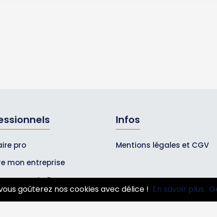
essionnels
Infos
ire pro
Mentions légales et CGV
ire mon entreprise
bonnements Pros
vous goûterez nos cookies avec délice !
En savoir plus.
G