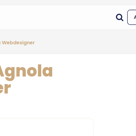
la Webdesigner
 Agnola
er