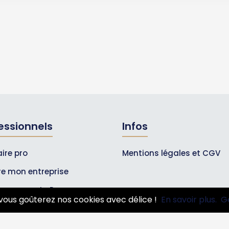
essionnels
Infos
ire pro
Mentions légales et CGV
ire mon entreprise
bonnements Pros
vous goûterez nos cookies avec délice !
En savoir plus.
G