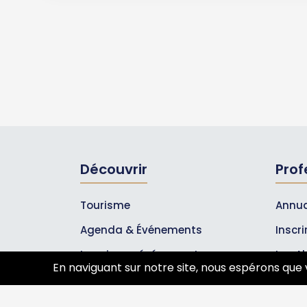
Découvrir
Prof
Tourisme
Annua
Agenda & Événements
Inscr
Inscrire un événement
Les A
En naviguant sur notre site, nous espérons que 
Qui sommes-nous ?
Rejoignez-nous !