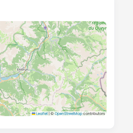
Leaflet
|
©
OpenStreetMap
contributors