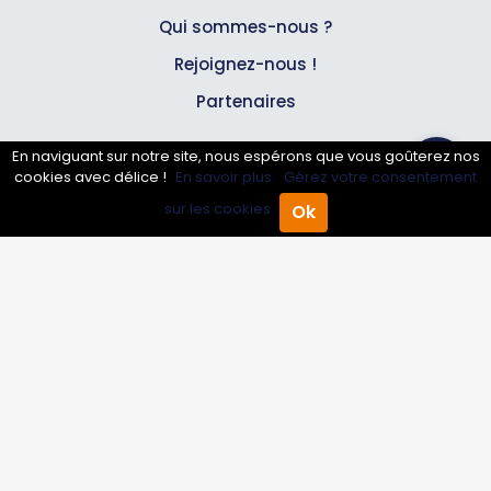
Qui sommes-nous ?
Rejoignez-nous !
Partenaires
En naviguant sur notre site, nous espérons que vous goûterez nos
Professionnels
cookies avec délice !
En savoir plus.
Gérez votre consentement
sur les cookies.
Ok
Accueil
Annuaire Pro
Agenda
Menu
Annuaire pro
Inscrire mon entreprise
Les Abonnements Pros
Infos
Mentions légales et CGV
Suivez-nous