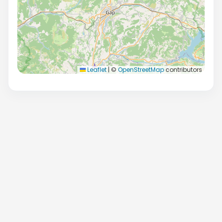
Leaflet
|
©
OpenStreetMap
contributors