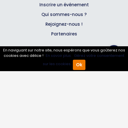
Inscrire un événement
Qui sommes-nous ?
Rejoignez-nous !
Partenaires
En naviguant sur notre site, nous espérons que vous goûterez nos
Professionnels
cookies avec délice !
En savoir plus.
Gérez votre consentement
sur les cookies.
Ok
Annuaire pro
Accueil
Annuaire Pro
Agenda
Menu
Inscrire mon entreprise
Les Abonnements Pros
Infos
Mentions légales et CGV