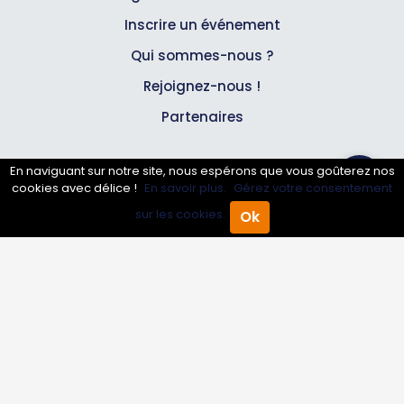
Inscrire un événement
Qui sommes-nous ?
Rejoignez-nous !
Partenaires
Professionnels
En naviguant sur notre site, nous espérons que vous goûterez nos
cookies avec délice !
En savoir plus.
Gérez votre consentement
sur les cookies.
Ok
Annuaire pro
Accueil
Annuaire Pro
Agenda
Menu
Inscrire mon entreprise
Les Abonnements Pros
Infos
Mentions légales et CGV