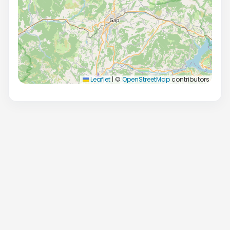
Leaflet
|
©
OpenStreetMap
contributors