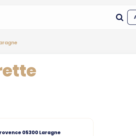
Laragne
rette
rovence 05300 Laragne