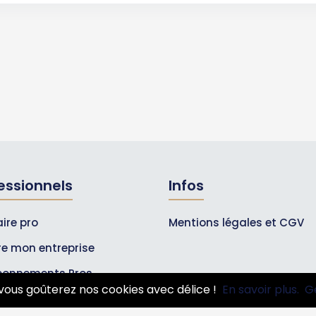
essionnels
Infos
ire pro
Mentions légales et CGV
ire mon entreprise
bonnements Pros
vous goûterez nos cookies avec délice !
En savoir plus.
G