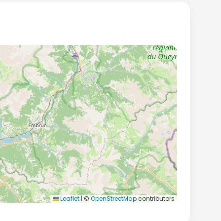
Leaflet
|
©
OpenStreetMap
contributors