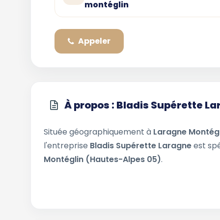
montéglin
Appeler
À propos : Bladis Supérette L
Située géographiquement à
Laragne Montégl
l'entreprise
Bladis Supérette Laragne
est spé
Montéglin (Hautes-Alpes 05)
.