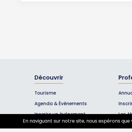
Découvrir
Prof
Tourisme
Annua
Agenda & Événements
Inscr
Inscrire un événement
Les A
En naviguant sur notre site, nous espérons que 
Qui sommes-nous ?