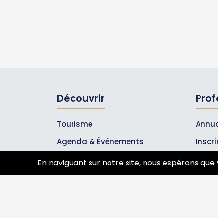
Découvrir
Prof
Tourisme
Annua
Agenda & Événements
Inscr
Inscrire un événement
Les A
En naviguant sur notre site, nous espérons que 
Qui sommes-nous ?
Rejoignez-nous !
Partenaires