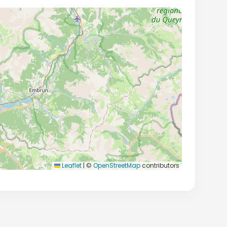
Leaflet
|
©
OpenStreetMap
contributors