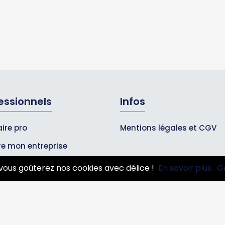
essionnels
Infos
ire pro
Mentions légales et CGV
ire mon entreprise
bonnements Pros
vous goûterez nos cookies avec délice !
En savoir plus.
G