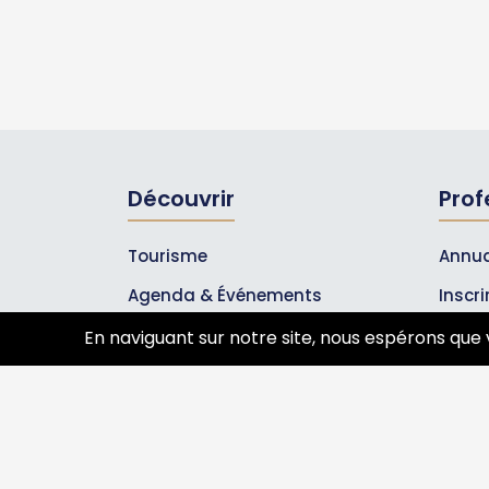
Découvrir
Prof
Tourisme
Annua
Agenda & Événements
Inscr
Inscrire un événement
Les A
En naviguant sur notre site, nous espérons que 
Qui sommes-nous ?
Rejoignez-nous !
Partenaires