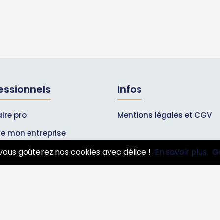
essionnels
Infos
ire pro
Mentions légales et CGV
ire mon entreprise
bonnements Pros
vous goûterez nos cookies avec délice !
En savoir plus.
G