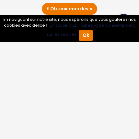
Obtenir mon devis
En naviguant sur notre site, nous espérons que vous goûterez nos
cookies avec délice !
En savoir plus.
Gérez votre consentement
Conseils sur Chambre double
22 pros
sur les cookies.
Ok
Accueil
Annuaire Pro
Agenda
Menu
Conseils sur Chambre simple
22 pros
Conseils sur Chambre triple
22 pros
Conseils sur Location salle de réception
14 pros
Conseils sur Résidence hôtelière
11 pros
Conseils sur Suite 4 personnes et plus
12 pros