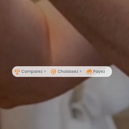
Comparez >
Choisissez >
Payez