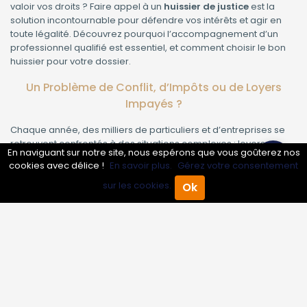
valoir vos droits ? Faire appel à un
huissier de justice
est la
solution incontournable pour défendre vos intérêts et agir en
toute légalité. Découvrez pourquoi l’accompagnement d’un
professionnel qualifié est essentiel, et comment choisir le bon
huissier pour votre dossier.
Un Problème de Conflit, d’Impôts ou de Loyers
Impayés ?
Chaque année, des milliers de particuliers et d’entreprises se
retrouvent confrontés à des situations complexes : loyers
En naviguant sur notre site, nous espérons que vous goûterez nos
impayés, recouvrement de créances, troubles du voisinage,
cookies avec délice !
En savoir plus.
Gérez votre consentement
constats, ou encore besoin de faire exécuter une décision de
justice. Mais comment s’assurer que vos droits seront respectés
sur les cookies.
Ok
Accueil
Annuaire Pro
Agenda
Menu
? Comment agir rapidement et efficacement ?
Huissier de Justice : Le Seul Professionnel Habilité à
Agir
Recouvrement de Créances :
Un huissier dispose de
moyens légaux pour récupérer vos sommes impayées, que ce
soit à l’amiable ou par voie judiciaire.