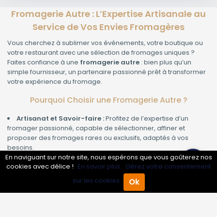
Fromagerie Autre : L’Expertise Artisanale au
Service de Vos Envies Fromagères
Vous cherchez à sublimer vos événements, votre boutique ou
votre restaurant avec une sélection de fromages uniques ?
Faites confiance à une
fromagerie autre
: bien plus qu’un
simple fournisseur, un partenaire passionné prêt à transformer
votre expérience du fromage.
Pourquoi Choisir une Fromagerie Autre ?
Artisanat et Savoir-faire :
Profitez de l’expertise d’un
fromager passionné, capable de sélectionner, affiner et
proposer des fromages rares ou exclusifs, adaptés à vos
besoins.
En naviguant sur notre site, nous espérons que vous goûterez nos
Conseils Personnalisés :
Bénéficiez d’un accompagnement
cookies avec délice !
En savoir plus.
Gérez votre consentement
sur-mesure pour créer des plateaux, organiser des
dégustations ou élaborer des accords mets-fromages
sur les cookies.
Ok
Accueil
Annuaire Pro
Agenda
Menu
inoubliables.
Qualité Garanties :
Un soin particulier est apporté à la
provenance, la sélection et la conservation de chaque
fromage, pour garantir fraîcheur, goût et authenticité.