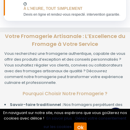
À L'HEURE, TOUT SIMPLEMENT
Devis en ligne et rendez-vous respecté. intervention garantie.
Votre Fromagerie Artisanale : L’Excellence du
Fromage à Votre Service
Vous recherchez une fromagerie authentique, capable de vous
offrir des produits d’exception et des conseils personnalisés ?
Vous souhaitez régaler vos clients, convives ou collaborateurs
avec des fromages artisanaux de qualité ? Découvrez
comment notre fromagerie peut transformer votre expérience
culinaire et professionnelle.
Pourquoi Choisir Notre Fromagerie ?
Savoir-faire traditionnel :
Nos fromagers perpétuent des
méthodes artisanales, transmises de génération en génération,
En naviguant sur notre site, nous espérons que vous goûterez nos
pour garantir des saveurs incomparables.
cookies avec délice !
En savoir plus.
Gérez votre consentement
Sélection rigoureuse :
Nous proposons une gamme variée
sur les cookies.
Ok
de fromages fermiers, AOP, bio ou affinés, soigneusement
Accueil
Annuaire Pro
Agenda
Menu