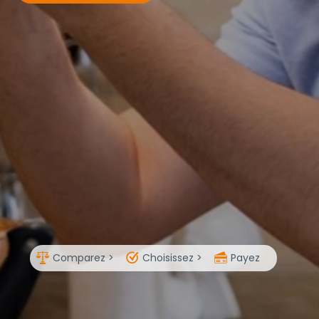
Comparez >
Choisissez >
Payez