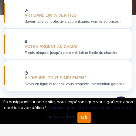
ARTISANS 100 % VERIFIES
Savoir-faire contrôlé, avis authentiques. Fini les surprises !
VOTRE ARGENT AU CHAUD
Fonds bloqués jusqu'à votre validation finale du chantier.
À L'HEURE, TOUT SIMPLEMENT
Devis en ligne et rendez-vous respecté. intervention garantie.
En naviguant sur notre site, nous espérons que vous goûterez nos
cookies avec délice !
En savoir plus.
Gérez votre consentement
Obtenir mon devis
sur les cookies.
Ok
Accueil
Annuaire Pro
Agenda
Menu
Conseils sur production de jus et de sirop