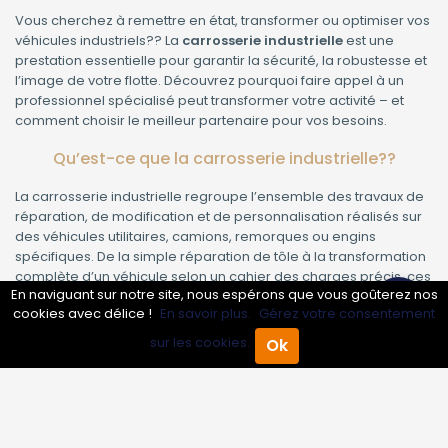
Vous cherchez à remettre en état, transformer ou optimiser vos
véhicules industriels?? La
carrosserie industrielle
est une
prestation essentielle pour garantir la sécurité, la robustesse et
l’image de votre flotte. Découvrez pourquoi faire appel à un
professionnel spécialisé peut transformer votre activité – et
comment choisir le meilleur partenaire pour vos besoins.
Qu’est-ce que la carrosserie industrielle??
La carrosserie industrielle regroupe l’ensemble des travaux de
réparation, de modification et de personnalisation réalisés sur
des véhicules utilitaires, camions, remorques ou engins
spécifiques. De la simple réparation de tôle à la transformation
complète d’un véhicule selon un cahier des charges précis, ces
En naviguant sur notre site, nous espérons que vous goûterez nos
interventions exigent savoir-faire, rigueur et équipement de
cookies avec délice !
En savoir plus.
Gérez votre consentement
pointe.
sur les cookies.
Ok
Pourquoi la carrosserie industrielle est-elle cruciale
Accueil
Annuaire Pro
Agenda
Menu
pour votre entreprise??
Valorisation de votre image de marque :
Un véhicule
professionnel en parfait état inspire confiance auprès de vos