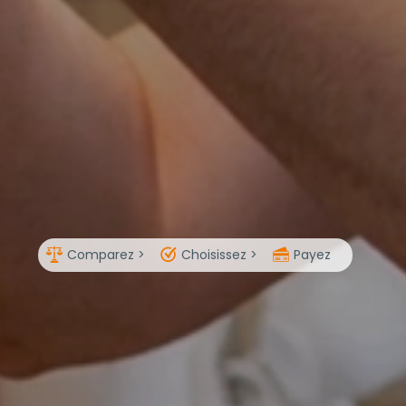
Comparez >
Choisissez >
Payez