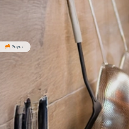
>
Payez