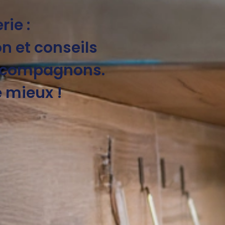
ie :
n et conseils
s compagnons.
e mieux !