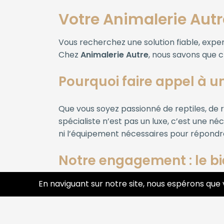
Votre Animalerie Aut
Vous recherchez une solution fiable, exp
Chez
Animalerie Autre
, nous savons que c
Pourquoi faire appel à u
Que vous soyez passionné de reptiles, de r
spécialiste n’est pas un luxe, c’est une 
ni l’équipement nécessaires pour répondre 
Notre engagement : le b
En naviguant sur notre site, nous espérons que 
Conseils personnalisés :
alimentation,
chaque individu.
Services à domicile :
visites, entretien