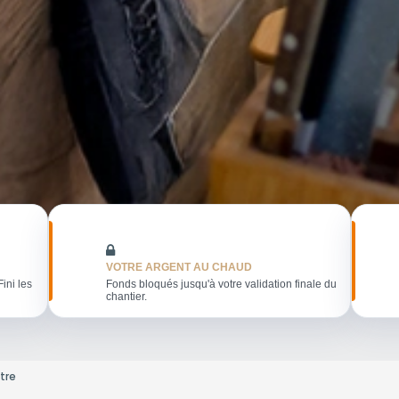
VOTRE ARGENT AU CHAUD
Fini les
Fonds bloqués jusqu'à votre validation finale du
chantier.
tre