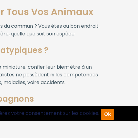
our Tous Vos Animaux
rs du commun ? Vous êtes au bon endroit.
ère, quelle que soit son espèce.
 atypiques ?
miniature, confier leur bien-être à un
ralistes ne possèdent ni les compétences
, maladies, voire accidents…
mpagnons
érez votre consentement sur les cookies.
Ok
recommandations à chaque espèce et à
ence… partez l’esprit tranquille !