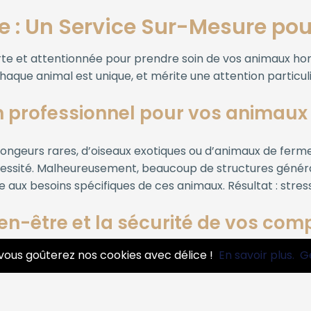
re : Un Service Sur-Mesure p
erte et attentionnée pour prendre soin de vos animaux ho
haque animal est unique, et mérite une attention particuli
n professionnel pour vos animaux
ongeurs rares, d’oiseaux exotiques ou d’animaux de ferme 
nécessité. Malheureusement, beaucoup de structures géné
aux besoins spécifiques de ces animaux. Résultat : stress
ien-être et la sécurité de vos co
vous goûterez nos cookies avec délice !
En savoir plus.
G
 habitat, enrichissement, hygiène… Nous adaptons nos 
 des enclos/terrariums, soins quotidiens pendant votre abs