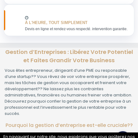
À L'HEURE, TOUT SIMPLEMENT
Devis en ligne et rendez-vous respecté. intervention garantie.
Gestion d’Entreprises : Libérez Votre Potentiel
et Faites Grandir Votre Business
Vous êtes entrepreneur, dirigeant d’une PME ou responsable
d’une startup?? Vous rêvez de voir votre entreprise prospérer,
mais les tâches de gestion vous accaparent et freinent votre
développement?? Ne laissez plus les contraintes
administratives, financières ou humaines freiner votre ambition.
Découvrez pourquoi confier la gestion de votre entreprise à un
professionnel est l’investissement le plus rentable pour votre
succès.
Pourquoi la gestion d’entreprise est-elle cruciale??
En naviguant sur notre site, nous espérons que vous goûterez nos
La gestion d’entreprise ne se limite pas à la comptabilité ou à la