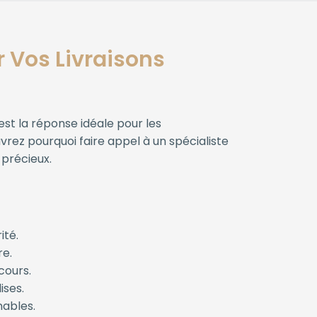
r Vos Livraisons
est la réponse idéale pour les
uvrez pourquoi faire appel à un spécialiste
 précieux.
ité.
re.
cours.
ises.
nables.