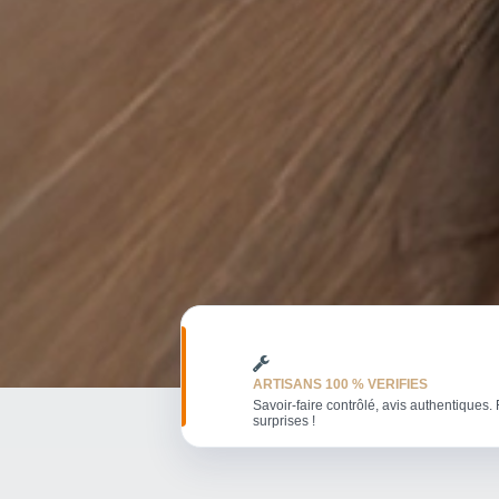
ARTISANS 100 % VERIFIES
Savoir-faire contrôlé, avis authentiques. 
surprises !