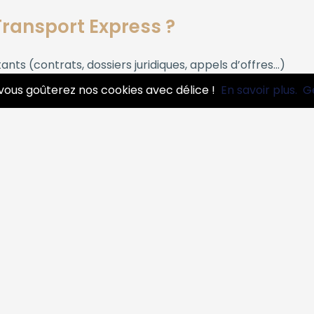
Transport Express ?
ts (contrats, dossiers juridiques, appels d’offres…)
matériel industriel
vous goûterez nos cookies avec délice !
En savoir plus.
G
sibles nécessitant une prise en charge immédiate
s clients et partenaires
 oubli, urgence de dernière minute
ransport Express ?
ransport express, en précisant la nature de votre envoi e
roposée, avec un devis clair et sans surprise.
esse de votre choix, dans les plus brefs délais.
destinataire, sans rupture de charge ni détour.
aison, pour une totale sérénité.