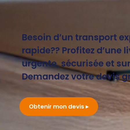
Besoin d’un transport ex
rapide?? Profitez d’une l
urgente, sécurisée et s
Demandez votre devis gr
Obtenir mon devis