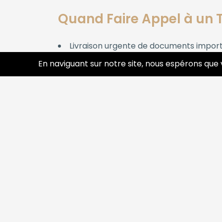
Quand Faire Appel à un 
Livraison urgente de documents importan
Envoi rapide de pièces détachées ou de 
En naviguant sur notre site, nous espérons que 
Transport de produits médicaux ou sen
Services de messagerie express pour vo
Tout contretemps logistique : imprévu,
Comment Fonctionne le T
Le processus est simple et transparent :
Vous contactez un professionnel du t
Une solution personnalisée vous est p
Le transporteur enlève le colis à l’adr
Votre envoi est livré directement au 
Vous recevez une confirmation de livr