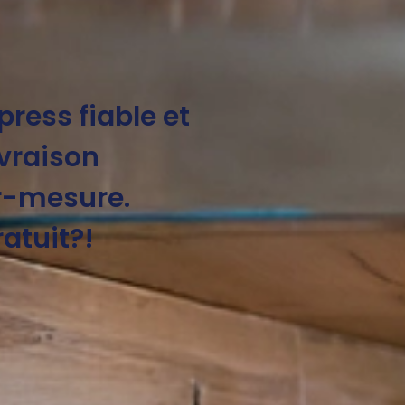
press fiable et
ivraison
ur-mesure.
atuit?!