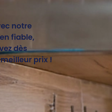
ec notre
en fiable,
rvez dès
meilleur prix !