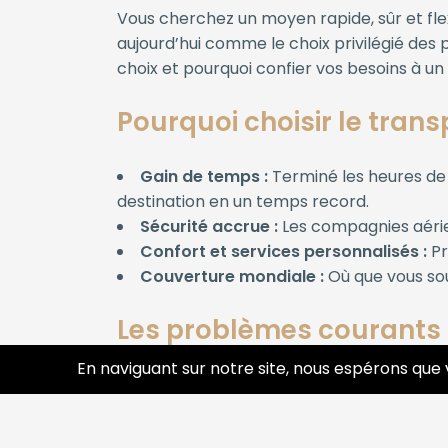
Vous cherchez un moyen rapide, sûr et fle
aujourd’hui comme le choix privilégié des 
choix et pourquoi confier vos besoins à u
Pourquoi choisir le trans
Gain de temps :
Terminé les heures de 
destination en un temps record.
Sécurité accrue :
Les compagnies aérien
Confort et services personnalisés :
Pr
Couverture mondiale :
Où que vous sou
Les problèmes courants 
En naviguant sur notre site, nous espérons que 
Stress, organisation complexe, perte de te
expert du transport aérien ? Nos prestatio
La réservation de vols adaptés à vos co