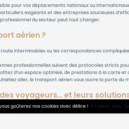
xible pour vos déplacements nationaux ou internationaux
particuliers exigeants et des entreprises soucieuses d’ef
n professionnel du secteur peut tout changer.
port aérien ?
route interminables ou les correspondances compliquées.
nes professionnelles suivent des protocoles stricts pour 
ofitez d’un espace optimisé, de prestations à la carte e
haitiez aller, le transport aérien vous ouvre la porte du 
des voyageurs… et leurs solution
vous goûterez nos cookies avec délice !
En savoir plus.
G
mps : se déplacer n’a rien d’anodin. Et si vous pouviez dé
ns incluent :
ntraintes horaires.