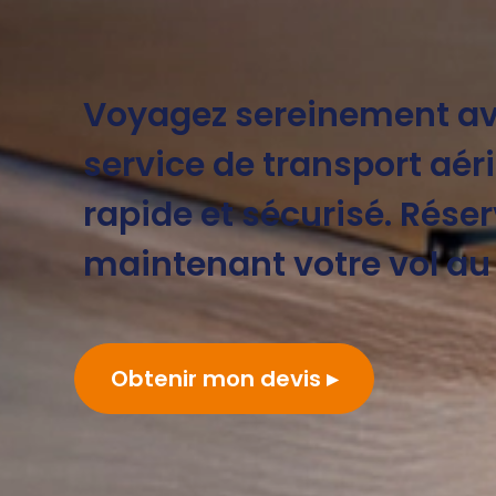
Voyagez sereinement av
service de transport aéri
rapide et sécurisé. Rése
maintenant votre vol au 
Obtenir mon devis