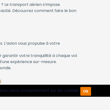
 ? Le transport aérien s’impose
ficacité. Découvrez comment faire le bon
 L’avion vous propulse à votre
garantir votre tranquillité à chaque vol.
t d’une expérience sur-mesure.
monde.
s
érez votre consentement sur les cookies.
Ok
léguer l’ensemble de l’organisation à un