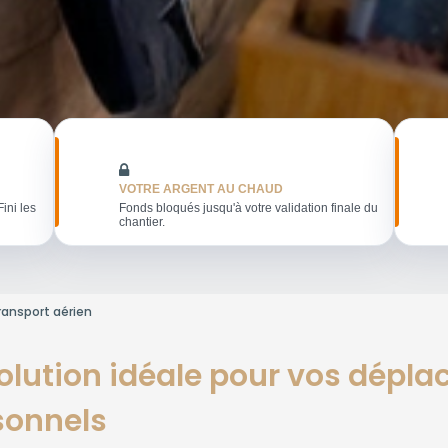
VOTRE ARGENT AU CHAUD
Fini les
Fonds bloqués jusqu'à votre validation finale du
chantier.
ransport aérien
 solution idéale pour vos dépl
sonnels