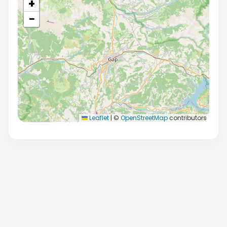
+
−
Leaflet
|
©
OpenStreetMap
contributors