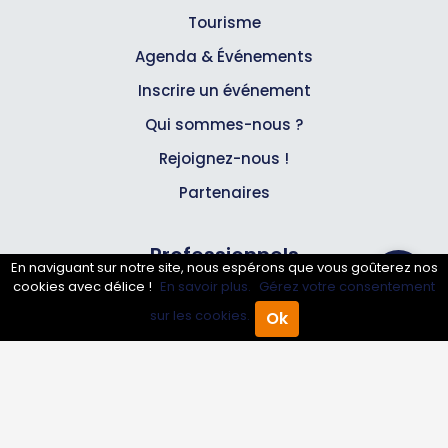
Tourisme
Agenda & Événements
Inscrire un événement
Qui sommes-nous ?
Rejoignez-nous !
Partenaires
Professionnels
En naviguant sur notre site, nous espérons que vous goûterez nos
cookies avec délice !
En savoir plus.
Gérez votre consentement
Annuaire pro
sur les cookies.
Ok
Accueil
Annuaire Pro
Agenda
Menu
Inscrire mon entreprise
Les Abonnements Pros
Infos