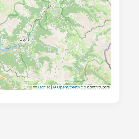
Leaflet
|
©
OpenStreetMap
contributors