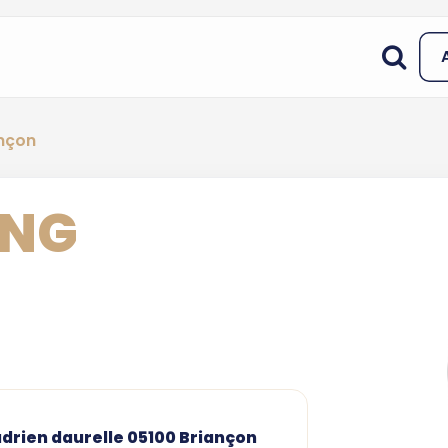
ançon
ING
adrien daurelle 05100 Briançon