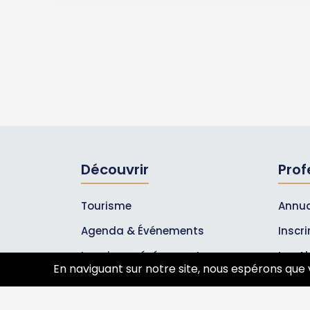
Découvrir
Prof
Tourisme
Annua
Agenda & Événements
Inscr
Inscrire un événement
Les A
En naviguant sur notre site, nous espérons que 
Qui sommes-nous ?
Rejoignez-nous !