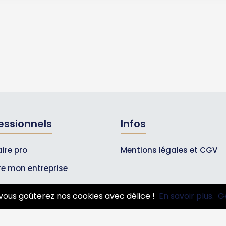
essionnels
Infos
ire pro
Mentions légales et CGV
ire mon entreprise
bonnements Pros
vous goûterez nos cookies avec délice !
En savoir plus.
G