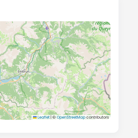
Leaflet
|
©
OpenStreetMap
contributors