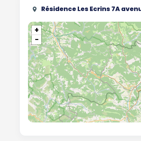
Résidence Les Ecrins 7A aven
+
−