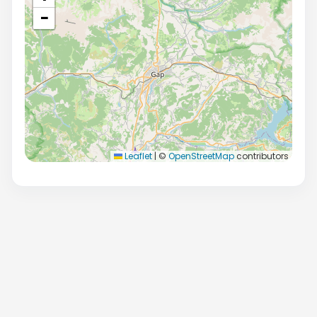
−
Leaflet
|
©
OpenStreetMap
contributors