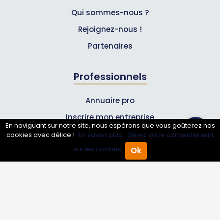
Qui sommes-nous ?
Rejoignez-nous !
Partenaires
Professionnels
Annuaire pro
Inscrire mon entreprise
En naviguant sur notre site, nous espérons que vous goûterez nos
Les Abonnements Pros
cookies avec délice !
En savoir plus.
Gérez votre consentement
sur les cookies.
Ok
Accueil
Annuaire Pro
Agenda
Menu
Infos
Mentions légales et CGV
Suivez-nous