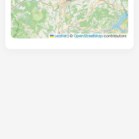
Leaflet
|
©
OpenStreetMap
contributors