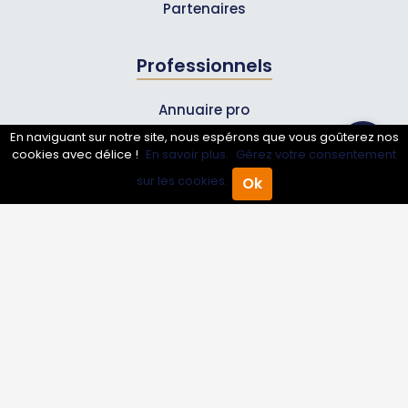
Partenaires
Professionnels
Annuaire pro
En naviguant sur notre site, nous espérons que vous goûterez nos
Inscrire mon entreprise
cookies avec délice !
En savoir plus.
Gérez votre consentement
Les Abonnements Pros
sur les cookies.
Ok
Accueil
Annuaire Pro
Agenda
Menu
Infos
Mentions légales et CGV
Suivez-nous