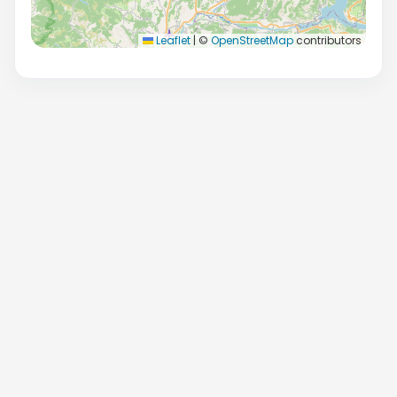
Leaflet
|
©
OpenStreetMap
contributors