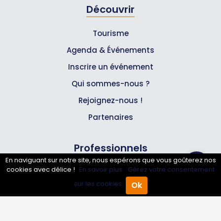
Découvrir
Tourisme
Agenda & Événements
Inscrire un événement
Qui sommes-nous ?
Rejoignez-nous !
Partenaires
Professionnels
En naviguant sur notre site, nous espérons que vous goûterez nos
cookies avec délice !
En savoir plus.
Gérez votre consentement
Annuaire pro
sur les cookies.
Ok
Inscrire mon entreprise
Accueil
Annuaire Pro
Agenda
Menu
Les Abonnements Pros