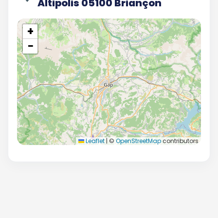
Altipolis 05100 Briançon
+
−
Leaflet
|
©
OpenStreetMap
contributors