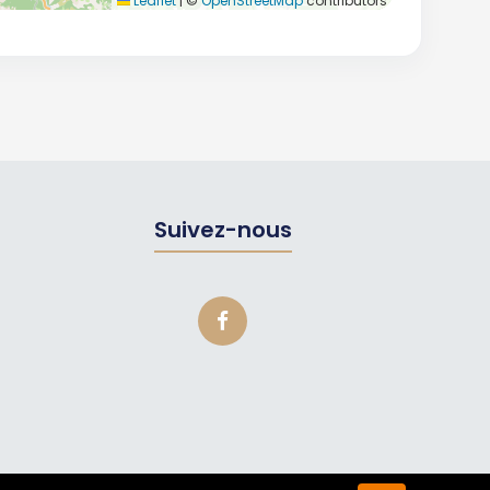
Leaflet
|
©
OpenStreetMap
contributors
Suivez-nous