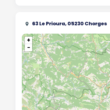
63 Le Prioura, 05230 Chorges
+
−