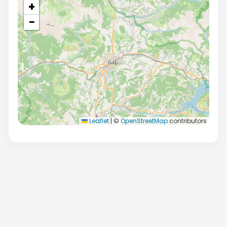
+
−
Leaflet
|
©
OpenStreetMap
contributors