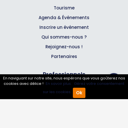
Tourisme
Agenda & Événements
Inscrire un événement
Qui sommes-nous ?
Rejoignez-nous !
Partenaires
Professionnels
En naviguant sur notre site, nous espérons que vous goûterez nos
cookies avec délice !
En savoir plus.
Gérez votre consentement
Annuaire pro
sur les cookies.
Ok
Accueil
Annuaire Pro
Agenda
Menu
Inscrire mon entreprise
Les Abonnements Pros
Infos