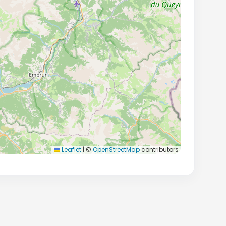
Leaflet
|
©
OpenStreetMap
contributors