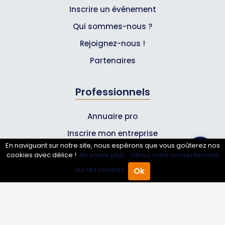
Inscrire un événement
Qui sommes-nous ?
Rejoignez-nous !
Partenaires
Professionnels
Annuaire pro
Inscrire mon entreprise
En naviguant sur notre site, nous espérons que vous goûterez nos
Les Abonnements Pros
cookies avec délice !
En savoir plus.
Gérez votre consentement
sur les cookies.
Ok
Accueil
Annuaire Pro
Agenda
Menu
Infos
Mentions légales et CGV