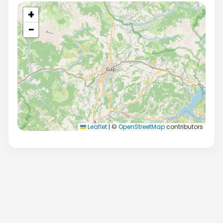
+
−
Leaflet
|
©
OpenStreetMap
contributors