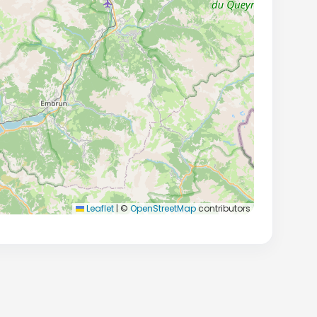
Leaflet
|
©
OpenStreetMap
contributors