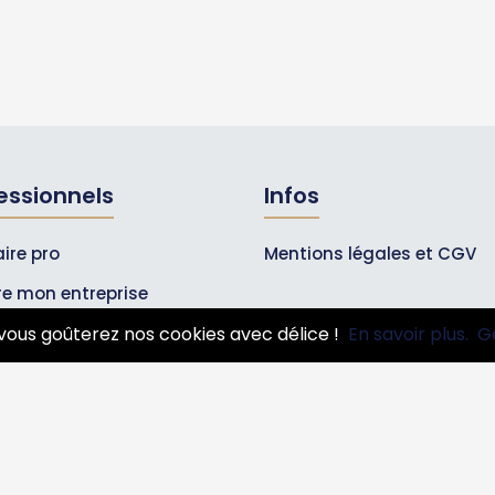
essionnels
Infos
ire pro
Mentions légales et CGV
ire mon entreprise
bonnements Pros
vous goûterez nos cookies avec délice !
En savoir plus.
G