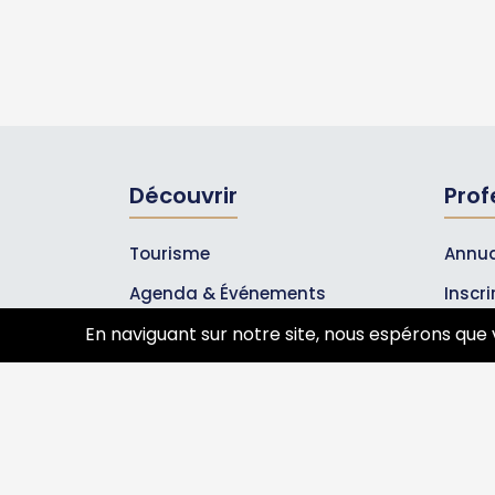
Découvrir
Prof
Tourisme
Annua
Agenda & Événements
Inscr
Inscrire un événement
Les A
En naviguant sur notre site, nous espérons que 
Qui sommes-nous ?
Rejoignez-nous !
Partenaires