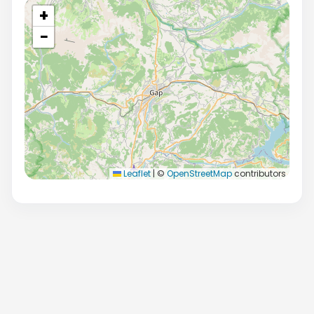
+
−
Leaflet
|
©
OpenStreetMap
contributors