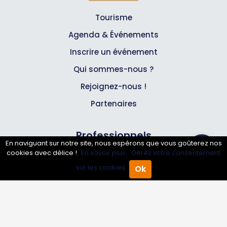
Tourisme
Agenda & Événements
Inscrire un événement
Qui sommes-nous ?
Rejoignez-nous !
Partenaires
Professionnels
En naviguant sur notre site, nous espérons que vous goûterez nos
cookies avec délice !
En savoir plus.
Gérez votre consentement
Annuaire pro
sur les cookies.
Ok
Accueil
Annuaire Pro
Agenda
Menu
Inscrire mon entreprise
Les Abonnements Pros
Infos