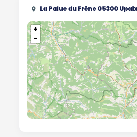
La Palue du Frêne 05300 Upai
+
−