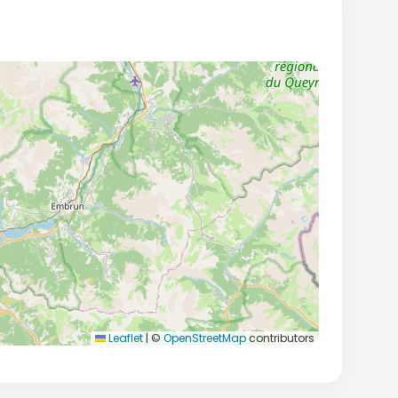
Leaflet
|
©
OpenStreetMap
contributors