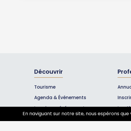
Découvrir
Prof
Tourisme
Annua
Agenda & Événements
Inscr
Inscrire un événement
Les A
En naviguant sur notre site, nous espérons que 
Qui sommes-nous ?
Rejoignez-nous !