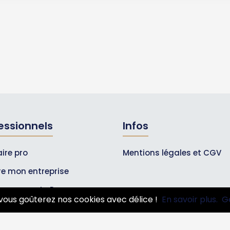
essionnels
Infos
ire pro
Mentions légales et CGV
ire mon entreprise
bonnements Pros
vous goûterez nos cookies avec délice !
En savoir plus.
G