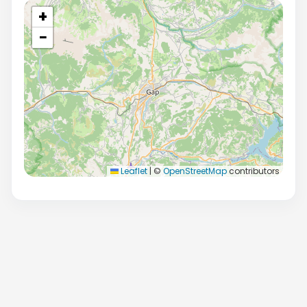
+
−
Leaflet
|
©
OpenStreetMap
contributors