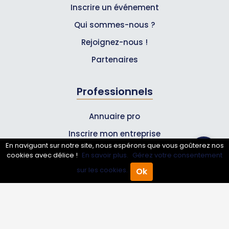
Inscrire un événement
Qui sommes-nous ?
Rejoignez-nous !
Partenaires
Professionnels
Annuaire pro
Inscrire mon entreprise
En naviguant sur notre site, nous espérons que vous goûterez nos
Les Abonnements Pros
cookies avec délice !
En savoir plus.
Gérez votre consentement
sur les cookies.
Ok
Accueil
Annuaire Pro
Agenda
Menu
Infos
Mentions légales et CGV