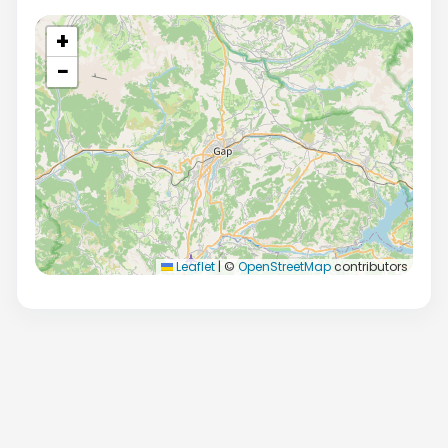
+
−
Leaflet
|
©
OpenStreetMap
contributors