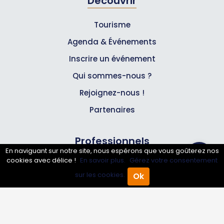
Découvrir
Tourisme
Agenda & Événements
Inscrire un événement
Qui sommes-nous ?
Rejoignez-nous !
Partenaires
Professionnels
En naviguant sur notre site, nous espérons que vous goûterez nos
cookies avec délice !
En savoir plus.
Gérez votre consentement
Annuaire pro
sur les cookies.
Ok
Accueil
Annuaire Pro
Agenda
Menu
Inscrire mon entreprise
Les Abonnements Pros