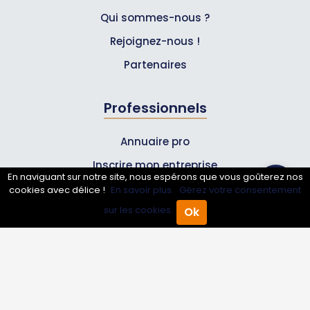
Qui sommes-nous ?
Rejoignez-nous !
Partenaires
Professionnels
Annuaire pro
Inscrire mon entreprise
En naviguant sur notre site, nous espérons que vous goûterez nos
Les Abonnements Pros
cookies avec délice !
En savoir plus.
Gérez votre consentement
sur les cookies.
Ok
Accueil
Annuaire Pro
Agenda
Menu
Infos
Mentions légales et CGV
Suivez-nous