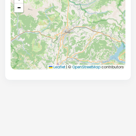
−
Leaflet
|
©
OpenStreetMap
contributors