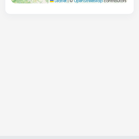
Leaflet
|
©
OpenStreetMap
contributors