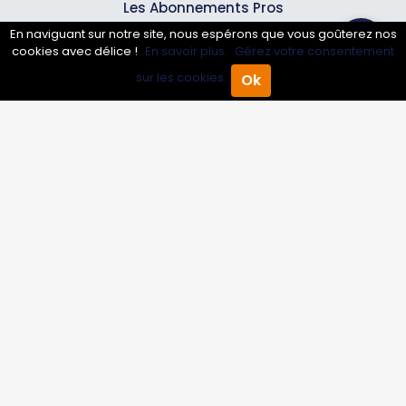
Les Abonnements Pros
En naviguant sur notre site, nous espérons que vous goûterez nos
cookies avec délice !
En savoir plus.
Gérez votre consentement
Infos
sur les cookies.
Ok
Accueil
Annuaire Pro
Agenda
Menu
Mentions légales et CGV
Suivez-nous
© 2007-2026
Toutle05