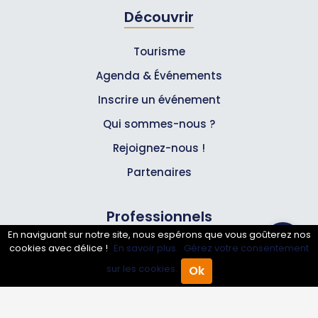
Découvrir
Tourisme
Agenda & Événements
Inscrire un événement
Qui sommes-nous ?
Rejoignez-nous !
Partenaires
Professionnels
En naviguant sur notre site, nous espérons que vous goûterez nos
cookies avec délice !
En savoir plus.
Gérez votre consentement
Annuaire pro
sur les cookies.
Ok
Inscrire mon entreprise
Accueil
Annuaire Pro
Agenda
Menu
Les Abonnements Pros