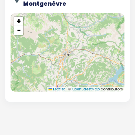
Montgenèvre
+
−
Leaflet
|
©
OpenStreetMap
contributors