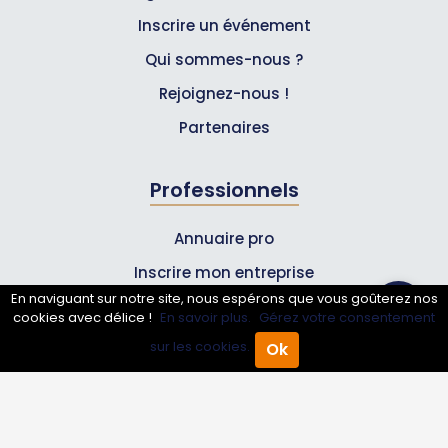
Inscrire un événement
Qui sommes-nous ?
Rejoignez-nous !
Partenaires
Professionnels
Annuaire pro
Inscrire mon entreprise
En naviguant sur notre site, nous espérons que vous goûterez nos
Les Abonnements Pros
cookies avec délice !
En savoir plus.
Gérez votre consentement
sur les cookies.
Ok
Accueil
Annuaire Pro
Agenda
Menu
Infos
Mentions légales et CGV