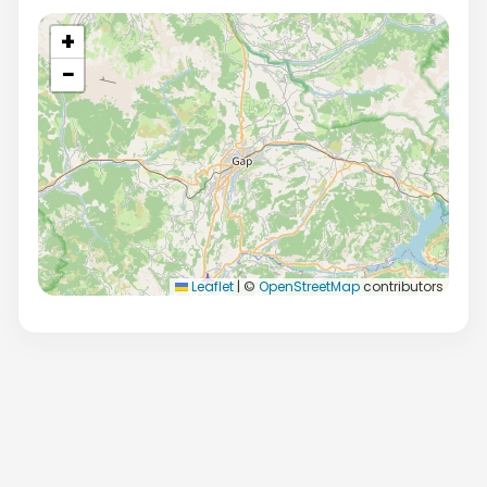
+
−
Leaflet
|
©
OpenStreetMap
contributors