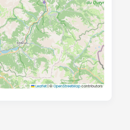
Leaflet
|
©
OpenStreetMap
contributors