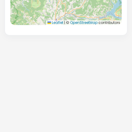
Leaflet
|
©
OpenStreetMap
contributors