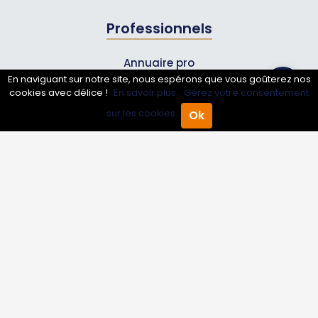
Professionnels
Annuaire pro
En naviguant sur notre site, nous espérons que vous goûterez nos
Inscrire mon entreprise
cookies avec délice !
En savoir plus.
Gérez votre consentement
Les Abonnements Pros
sur les cookies.
Ok
Accueil
Annuaire Pro
Agenda
Menu
Infos
Mentions légales et CGV
Suivez-nous