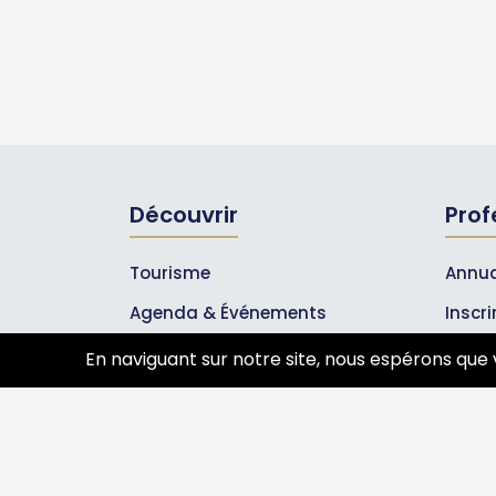
Découvrir
Prof
Tourisme
Annua
Agenda & Événements
Inscr
Inscrire un événement
Les A
En naviguant sur notre site, nous espérons que 
Qui sommes-nous ?
Rejoignez-nous !
Partenaires