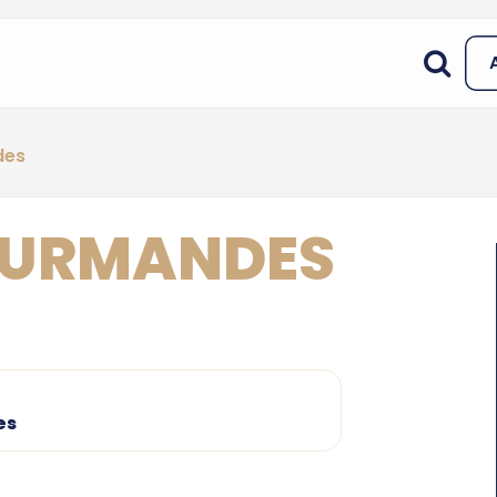
des
OURMANDES
es