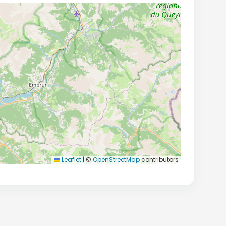
Leaflet
|
©
OpenStreetMap
contributors