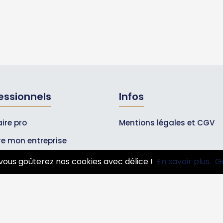
essionnels
Infos
ire pro
Mentions légales et CGV
ire mon entreprise
bonnements Pros
vous goûterez nos cookies avec délice !
En savoir plus.
G