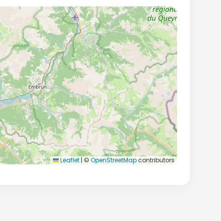
Leaflet
|
©
OpenStreetMap
contributors