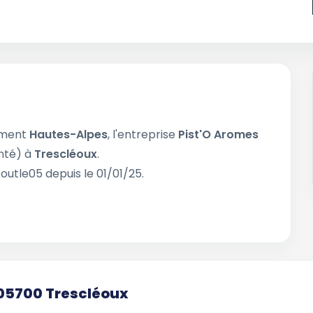
ement
Hautes-Alpes
, l'entreprise
Pist'O Aromes
nté) à
Trescléoux
.
outle05 depuis le 01/01/25.
 05700 Trescléoux