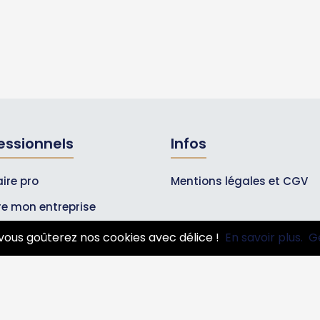
essionnels
Infos
ire pro
Mentions légales et CGV
ire mon entreprise
bonnements Pros
vous goûterez nos cookies avec délice !
En savoir plus.
G