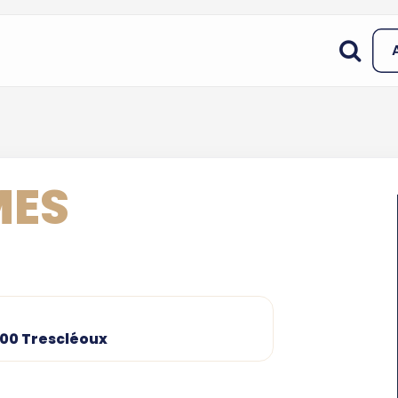
MES
700 Trescléoux