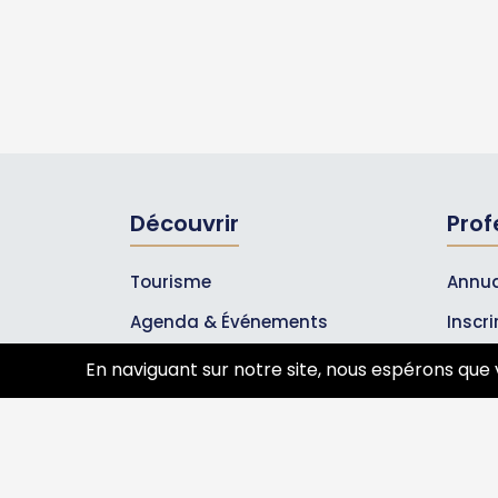
Découvrir
Prof
Tourisme
Annua
Agenda & Événements
Inscr
Inscrire un événement
Les A
En naviguant sur notre site, nous espérons que 
Qui sommes-nous ?
Rejoignez-nous !
Partenaires