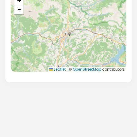
+
−
Leaflet
|
©
OpenStreetMap
contributors