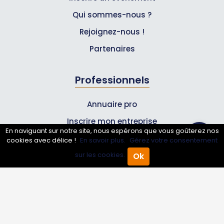
Qui sommes-nous ?
Rejoignez-nous !
Partenaires
Professionnels
Annuaire pro
Inscrire mon entreprise
En naviguant sur notre site, nous espérons que vous goûterez nos
Les Abonnements Pros
cookies avec délice !
En savoir plus.
Gérez votre consentement
sur les cookies.
Ok
Accueil
Annuaire Pro
Agenda
Menu
Infos
Mentions légales et CGV