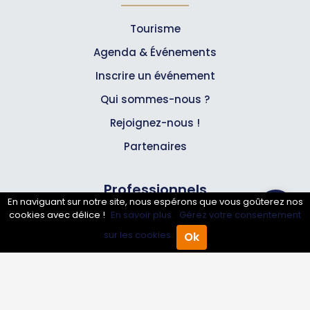
Tourisme
Agenda & Événements
Inscrire un événement
Qui sommes-nous ?
Rejoignez-nous !
Partenaires
Professionnels
En naviguant sur notre site, nous espérons que vous goûterez nos
cookies avec délice !
En savoir plus.
Gérez votre consentement
Annuaire pro
sur les cookies.
Ok
Accueil
Annuaire Pro
Agenda
Menu
Inscrire mon entreprise
Les Abonnements Pros