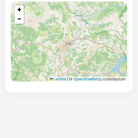
+
−
Leaflet
|
©
OpenStreetMap
contributors