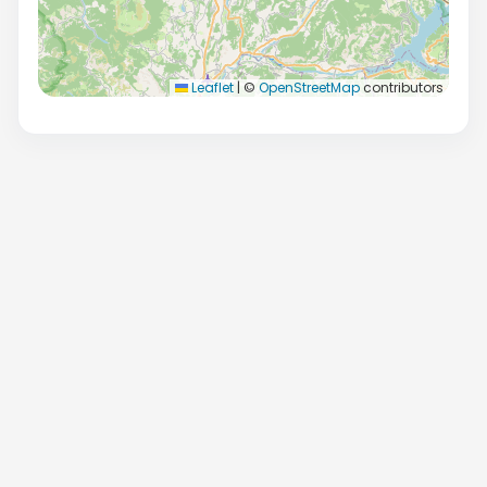
Leaflet
|
©
OpenStreetMap
contributors